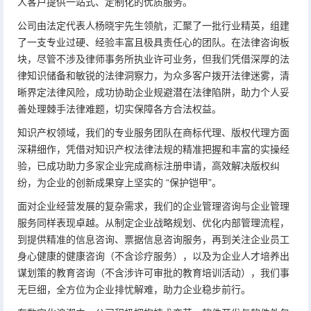
人客户提供一站式、定制化的优质服务。
公司由法定代表人杨晓宇先生领航，汇聚了一批行业精英，组建
了一支专业过硬、经验丰富且极具责任心的团队。在法律咨询板
块，尽管不涉及律师事务所执业许可业务，但我们凭借深厚的法
律知识储备和敏锐的法律洞察力，为众多客户拨开法律迷雾，清
晰界定法律风险，成功协助企业规避潜在法律陷阱，助力个人妥
善处理棘手法律难题，切实保障各方合法权益。
知识产权领域，我们的专业服务团队在商标代理、版权代理方面
深耕细作，凭借对知识产权法律法规的精准把握和丰富的实操经
验，已成功助力多家企业完成商标注册申请，高效解决版权纠
纷，为企业的创新成果穿上坚实的 “保护铠甲”。
面对企业经营发展的复杂需求，我们的企业管理咨询与企业管理
服务同样表现卓越。从制定企业战略规划、优化内部管理流程，
到提供精准的信息咨询、票据信息咨询服务，再到关注企业员工
身心健康的健康咨询（不含诊疗服务），以及为企业人才培养出
谋划策的教育咨询（不含涉许可审批的教育培训活动），我们事
无巨细，全方位为企业排忧解难，助力企业稳步前行。